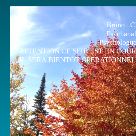
Bruno Clavi
Psychanalys
Psychologue clin
ATTENTION CE SITE EST EN COU
IL SERA BIENTOT OPERATIONNEL